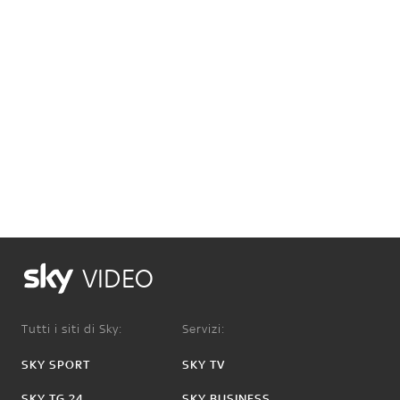
VIDEO
Tutti i siti di Sky:
Servizi:
SKY SPORT
SKY TV
SKY TG 24
SKY BUSINESS