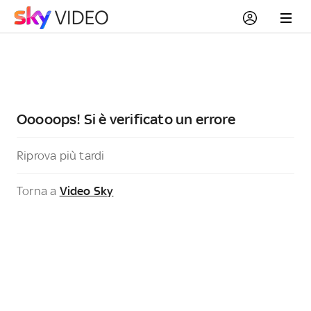
Ooooops! Si è verificato un errore
Riprova più tardi
Torna a
Video Sky