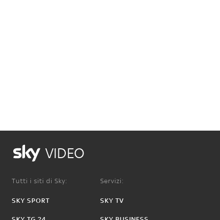
VIDEO
Tutti i siti di Sky:
Servizi:
SKY SPORT
SKY TV
SKY TG 24
SKY BUSINESS