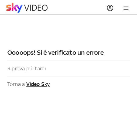
Ooooops! Si è verificato un errore
Riprova più tardi
Torna a
Video Sky