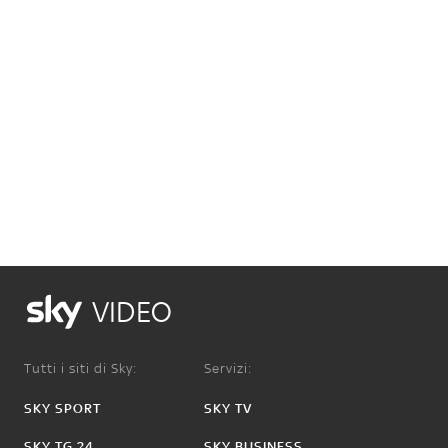
VIDEO
Tutti i siti di Sky:
Servizi:
SKY SPORT
SKY TV
SKY TG 24
SKY BUSINESS