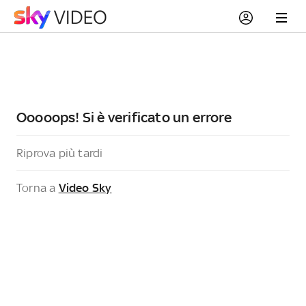
Ooooops! Si è verificato un errore
Riprova più tardi
Torna a
Video Sky