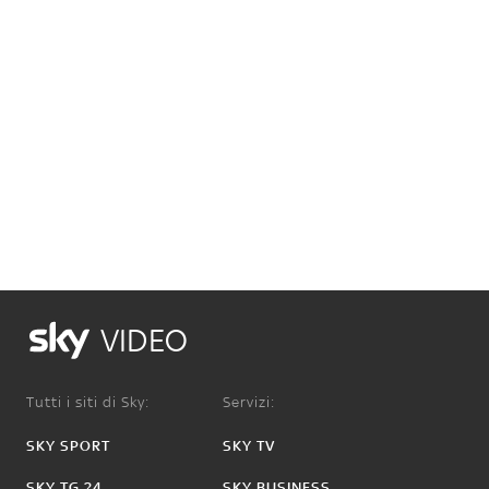
VIDEO
Tutti i siti di Sky:
Servizi:
SKY SPORT
SKY TV
SKY TG 24
SKY BUSINESS