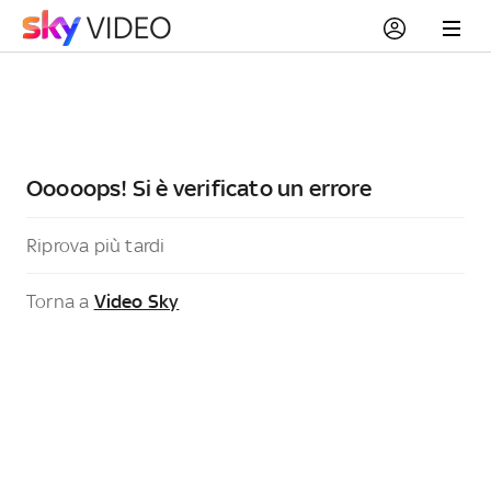
Ooooops! Si è verificato un errore
Riprova più tardi
Torna a
Video Sky