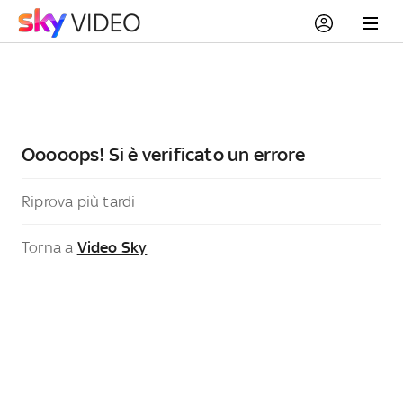
Ooooops! Si è verificato un errore
Riprova più tardi
Torna a
Video Sky