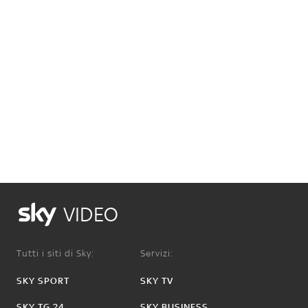
VIDEO
Tutti i siti di Sky:
Servizi:
SKY SPORT
SKY TV
SKY TG 24
SKY BUSINESS