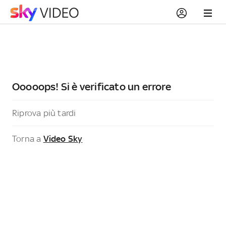
Ooooops! Si è verificato un errore
Riprova più tardi
Torna a
Video Sky