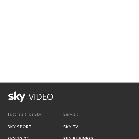
VIDEO
Tutti i siti di Sky:
Servizi:
SKY SPORT
SKY TV
SKY TG 24
SKY BUSINESS