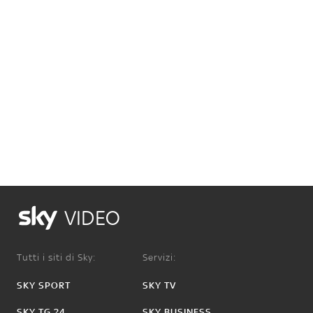
VIDEO
Tutti i siti di Sky:
Servizi:
SKY SPORT
SKY TV
SKY TG 24
SKY BUSINESS