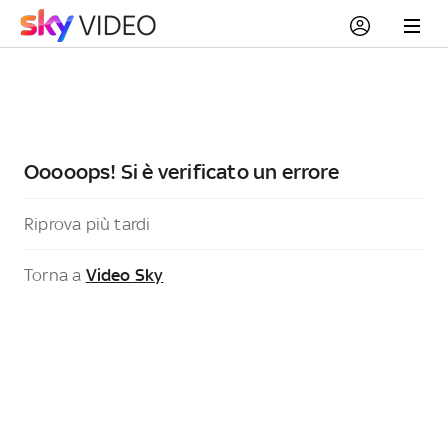
Ooooops! Si è verificato un errore
Riprova più tardi
Torna a
Video Sky