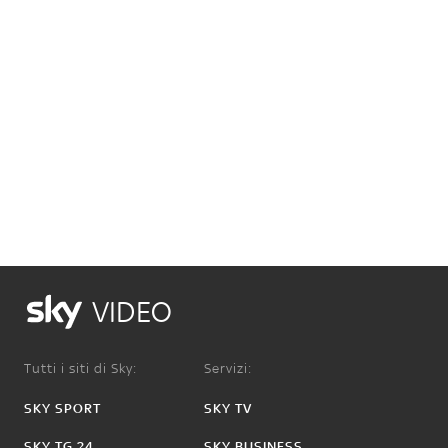
VIDEO
Tutti i siti di Sky:
Servizi:
SKY SPORT
SKY TV
SKY TG 24
SKY BUSINESS