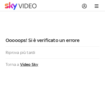
Ooooops! Si è verificato un errore
Riprova più tardi
Torna a
Video Sky