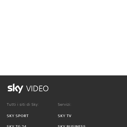
VIDEO
Tutti i siti di Sky:
Servizi:
SKY SPORT
SKY TV
SKY TG 24
SKY BUSINESS