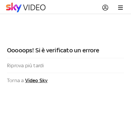
Ooooops! Si è verificato un errore
Riprova più tardi
Torna a
Video Sky