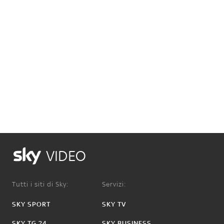
VIDEO
Tutti i siti di Sky:
Servizi:
SKY SPORT
SKY TV
SKY TG 24
SKY BUSINESS