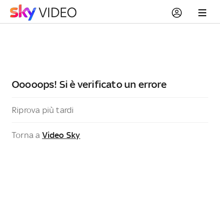
Ooooops! Si è verificato un errore
Riprova più tardi
Torna a
Video Sky