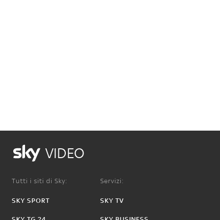
VIDEO
Tutti i siti di Sky:
Servizi:
SKY SPORT
SKY TV
SKY TG 24
SKY BUSINESS