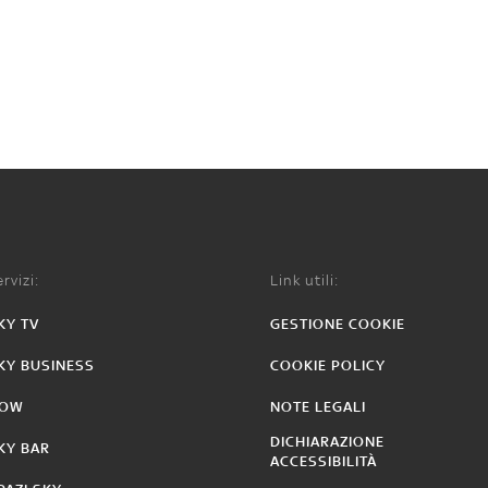
rvizi:
Link utili:
KY TV
GESTIONE COOKIE
KY BUSINESS
COOKIE POLICY
OW
NOTE LEGALI
DICHIARAZIONE
KY BAR
ACCESSIBILITÀ