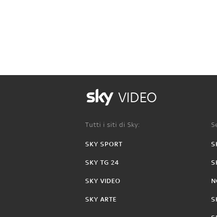
VIDEO
Tutti i siti di Sky:
Se
SKY SPORT
S
SKY TG 24
S
SKY VIDEO
N
SKY ARTE
S