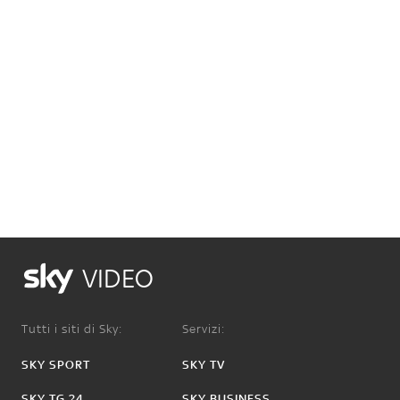
VIDEO
Tutti i siti di Sky:
Servizi:
SKY SPORT
SKY TV
SKY TG 24
SKY BUSINESS