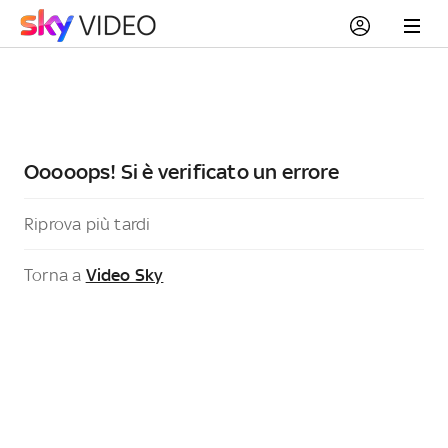
Ooooops! Si è verificato un errore
Riprova più tardi
Torna a
Video Sky