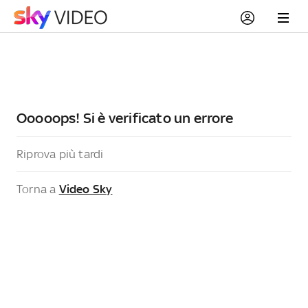
Ooooops! Si è verificato un errore
Riprova più tardi
Torna a
Video Sky