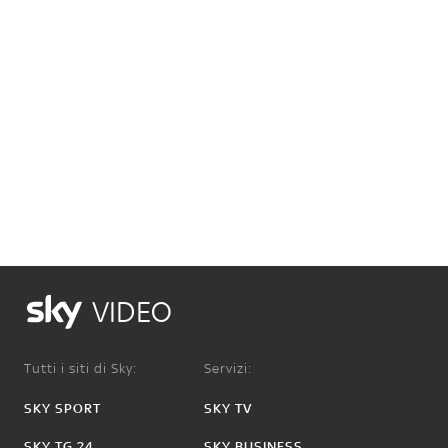
VIDEO
Tutti i siti di Sky:
Servizi:
SKY SPORT
SKY TV
SKY TG 24
SKY BUSINESS