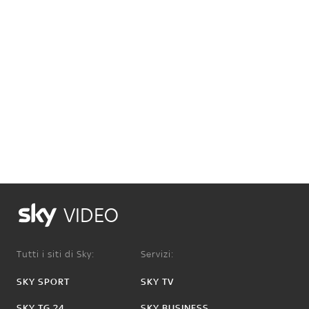
VIDEO
Tutti i siti di Sky:
Servizi:
SKY SPORT
SKY TV
SKY TG 24
SKY BUSINESS