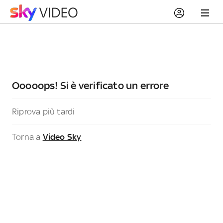
Ooooops! Si è verificato un errore
Riprova più tardi
Torna a
Video Sky