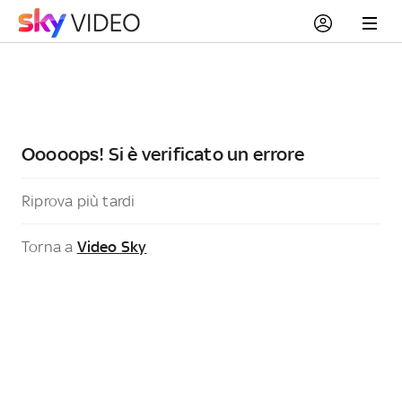
Ooooops! Si è verificato un errore
Riprova più tardi
Torna a
Video Sky