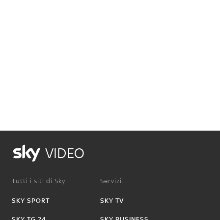
VIDEO
Tutti i siti di Sky:
Servizi:
SKY SPORT
SKY TV
SKY TG 24
SKY BUSINESS