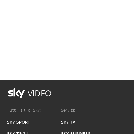
VIDEO
Tutti i siti di Sky:
Servizi:
SKY SPORT
SKY TV
SKY TG 24
SKY BUSINESS