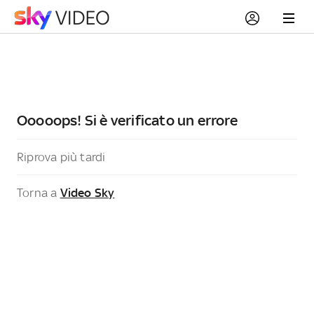
Ooooops! Si è verificato un errore
Riprova più tardi
Torna a
Video Sky