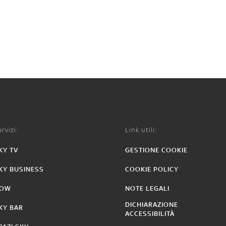
rvizi:
Link utili:
KY TV
GESTIONE COOKIE
KY BUSINESS
COOKIE POLICY
OW
NOTE LEGALI
DICHIARAZIONE
KY BAR
ACCESSIBILITÀ