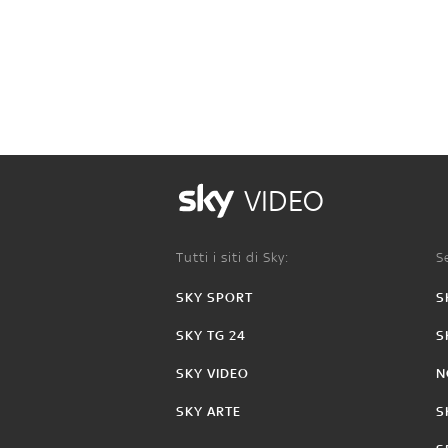
VIDEO
Tutti i siti di Sky:
Se
SKY SPORT
S
SKY TG 24
S
SKY VIDEO
N
SKY ARTE
S