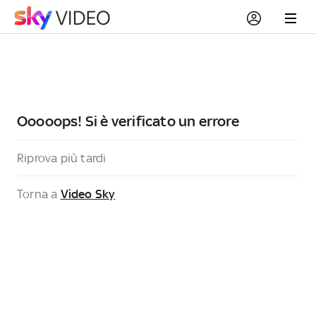
Ooooops! Si è verificato un errore
Riprova più tardi
Torna a
Video Sky