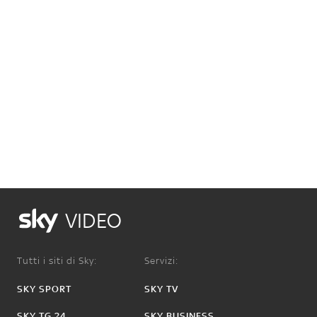
VIDEO
Tutti i siti di Sky:
Servizi:
SKY SPORT
SKY TV
SKY TG 24
SKY BUSINESS