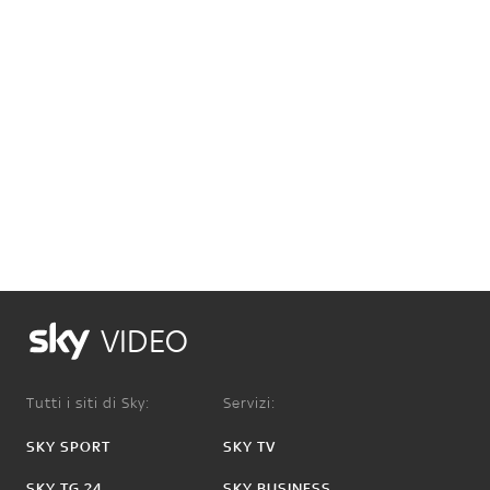
VIDEO
Tutti i siti di Sky:
Servizi:
SKY SPORT
SKY TV
SKY TG 24
SKY BUSINESS