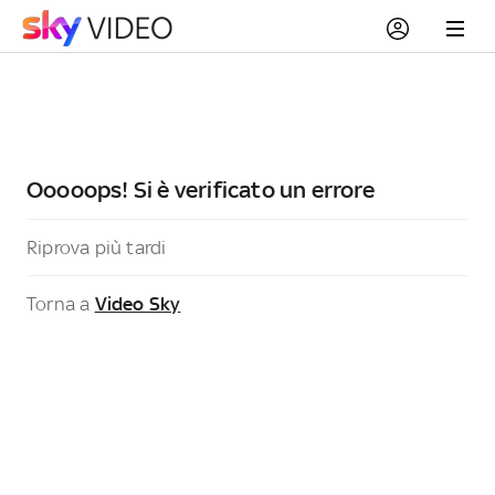
Ooooops! Si è verificato un errore
Riprova più tardi
Torna a
Video Sky