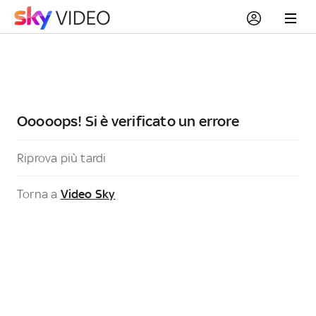
Ooooops! Si è verificato un errore
Riprova più tardi
Torna a
Video Sky