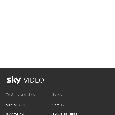
VIDEO
Tutti i siti di Sky:
Servizi:
SKY SPORT
SKY TV
SKY TG 24
SKY BUSINESS