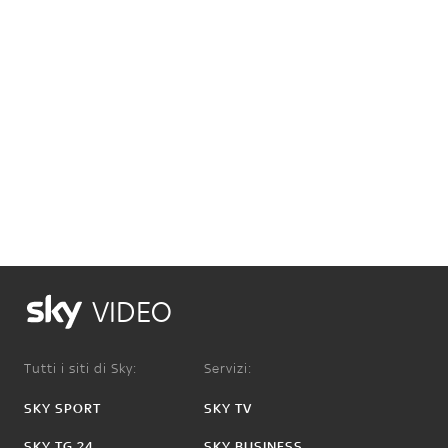
VIDEO
Tutti i siti di Sky:
Servizi:
SKY SPORT
SKY TV
SKY TG 24
SKY BUSINESS