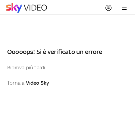
Ooooops! Si è verificato un errore
Riprova più tardi
Torna a
Video Sky