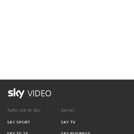
VIDEO
Tutti i siti di Sky:
Servizi:
SKY SPORT
SKY TV
SKY TG 24
SKY BUSINESS