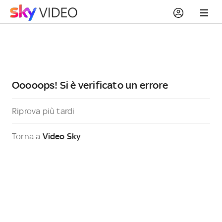
Ooooops! Si è verificato un errore
Riprova più tardi
Torna a
Video Sky