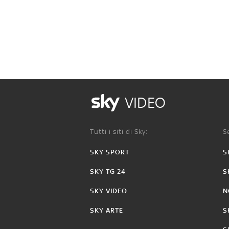
VIDEO
Tutti i siti di Sky:
Se
SKY SPORT
S
SKY TG 24
S
SKY VIDEO
N
SKY ARTE
S