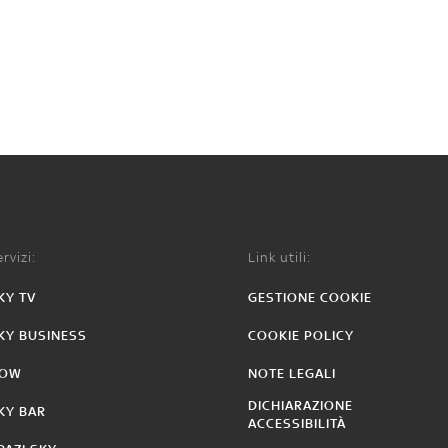
rvizi:
Link utili:
KY TV
GESTIONE COOKIE
KY BUSINESS
COOKIE POLICY
OW
NOTE LEGALI
DICHIARAZIONE
KY BAR
ACCESSIBILITÀ