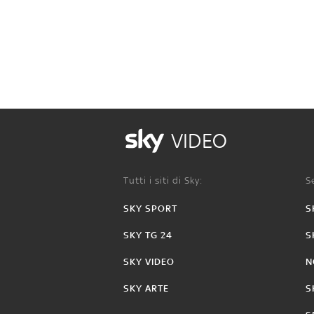
VIDEO
Tutti i siti di Sky:
Se
SKY SPORT
S
SKY TG 24
S
SKY VIDEO
N
SKY ARTE
S