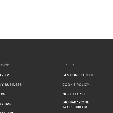
rvizi:
Link utili:
KY TV
GESTIONE COOKIE
KY BUSINESS
COOKIE POLICY
OW
NOTE LEGALI
DICHIARAZIONE
KY BAR
ACCESSIBILITÀ