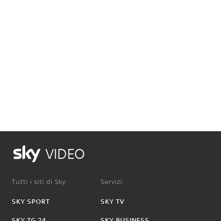
VIDEO
Tutti i siti di Sky:
Servizi:
SKY SPORT
SKY TV
SKY TG 24
SKY BUSINESS