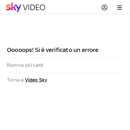
Ooooops! Si è verificato un errore
Riprova più tardi
Torna a
Video Sky