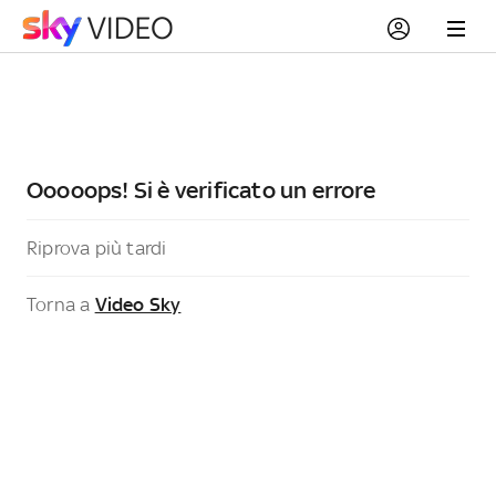
Ooooops! Si è verificato un errore
Riprova più tardi
Torna a
Video Sky