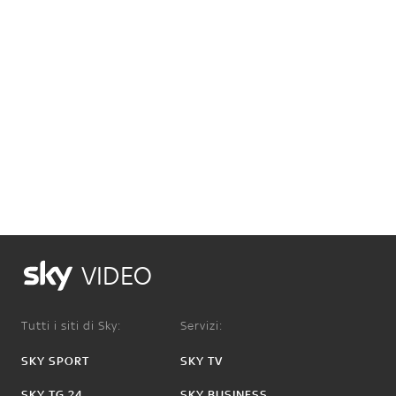
VIDEO
Tutti i siti di Sky:
Servizi:
SKY SPORT
SKY TV
SKY TG 24
SKY BUSINESS