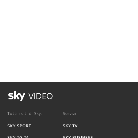
VIDEO
Tutti i siti di Sky:
Servizi:
SKY SPORT
SKY TV
SKY TG 24
SKY BUSINESS