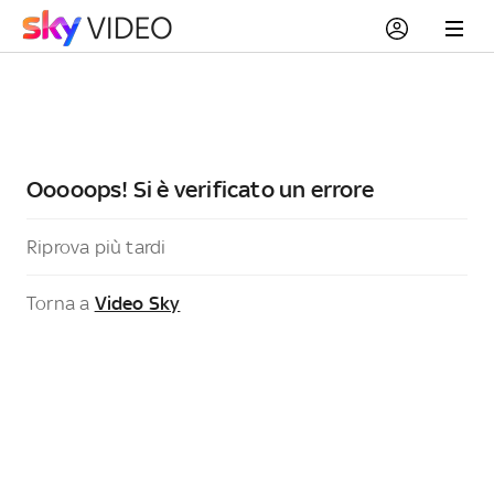
Ooooops! Si è verificato un errore
Riprova più tardi
Torna a
Video Sky