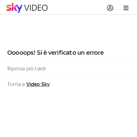
Ooooops! Si è verificato un errore
Riprova più tardi
Torna a
Video Sky