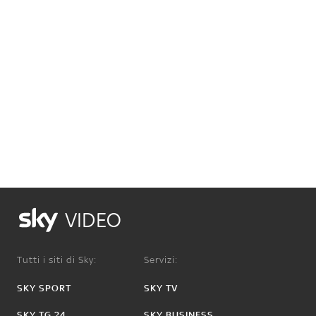
VIDEO
Tutti i siti di Sky:
Servizi:
SKY SPORT
SKY TV
SKY TG 24
SKY BUSINESS