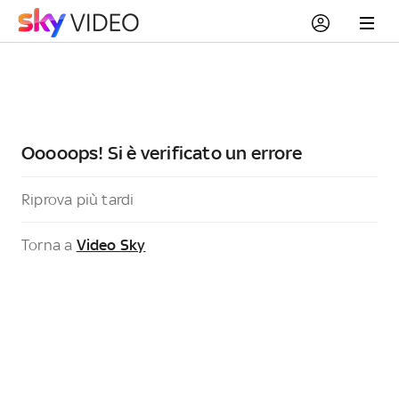
Ooooops! Si è verificato un errore
Riprova più tardi
Torna a
Video Sky