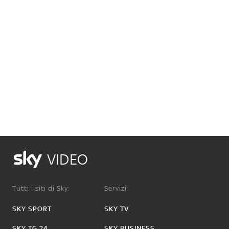
VIDEO
Tutti i siti di Sky:
Servizi:
SKY SPORT
SKY TV
SKY TG 24
SKY BUSINESS