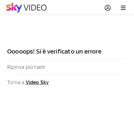
Ooooops! Si è verificato un errore
Riprova più tardi
Torna a
Video Sky