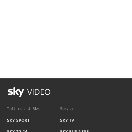
VIDEO
Tutti i siti di Sky:
Servizi:
SKY SPORT
SKY TV
SKY TG 24
SKY BUSINESS