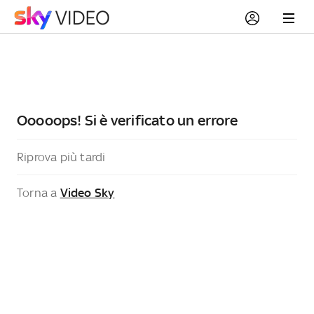
Ooooops! Si è verificato un errore
Riprova più tardi
Torna a
Video Sky