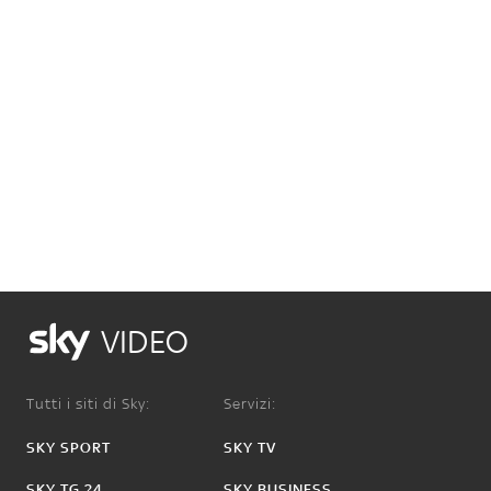
VIDEO
Tutti i siti di Sky:
Servizi:
SKY SPORT
SKY TV
SKY TG 24
SKY BUSINESS