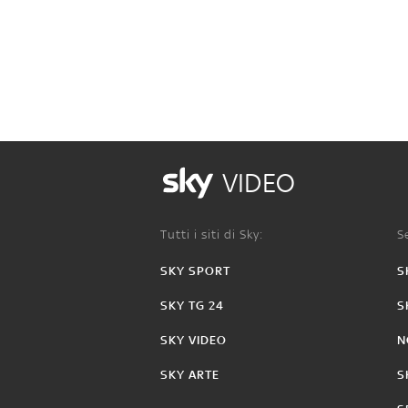
VIDEO
Tutti i siti di Sky:
Se
SKY SPORT
S
SKY TG 24
S
SKY VIDEO
N
SKY ARTE
S