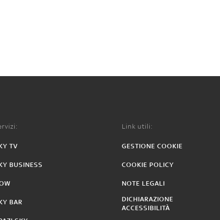
rvizi:
Link utili:
KY TV
GESTIONE COOKIE
KY BUSINESS
COOKIE POLICY
OW
NOTE LEGALI
DICHIARAZIONE
KY BAR
ACCESSIBILITÀ