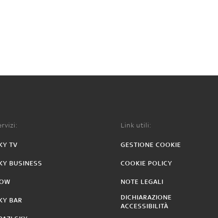
rvizi:
Link utili:
KY TV
GESTIONE COOKIE
KY BUSINESS
COOKIE POLICY
OW
NOTE LEGALI
DICHIARAZIONE
KY BAR
ACCESSIBILITÀ