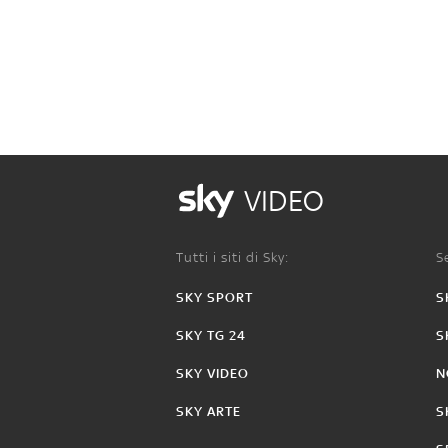
VIDEO
Tutti i siti di Sky:
Se
SKY SPORT
S
SKY TG 24
S
SKY VIDEO
N
SKY ARTE
S