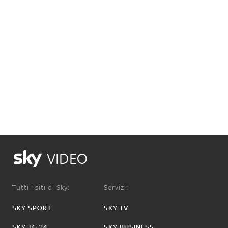
VIDEO
Tutti i siti di Sky:
Servizi:
SKY SPORT
SKY TV
SKY TG 24
SKY BUSINESS