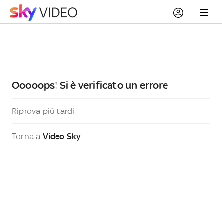
Ooooops! Si è verificato un errore
Riprova più tardi
Torna a
Video Sky