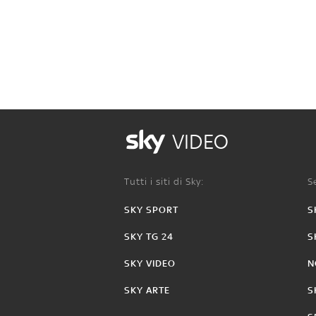
VIDEO
Tutti i siti di Sky:
Se
SKY SPORT
S
SKY TG 24
S
SKY VIDEO
N
SKY ARTE
S