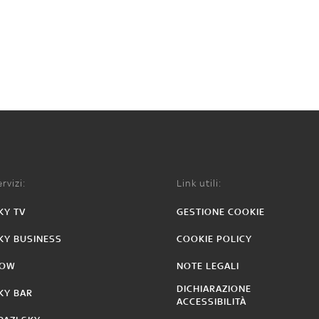
rvizi:
Link utili:
KY TV
GESTIONE COOKIE
KY BUSINESS
COOKIE POLICY
OW
NOTE LEGALI
DICHIARAZIONE
KY BAR
ACCESSIBILITÀ