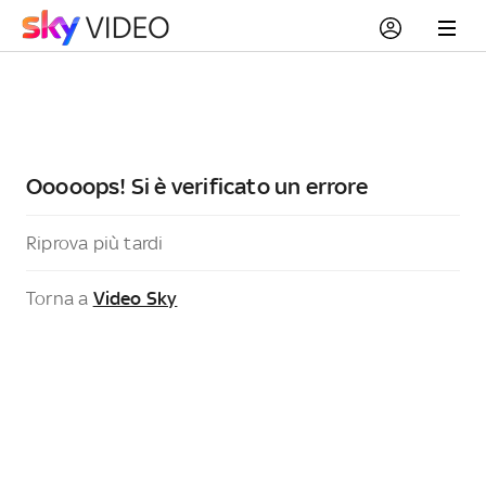
Ooooops! Si è verificato un errore
Riprova più tardi
Torna a
Video Sky