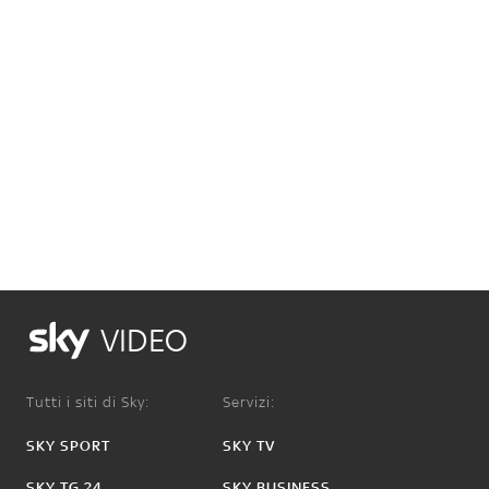
VIDEO
Tutti i siti di Sky:
Servizi:
SKY SPORT
SKY TV
SKY TG 24
SKY BUSINESS