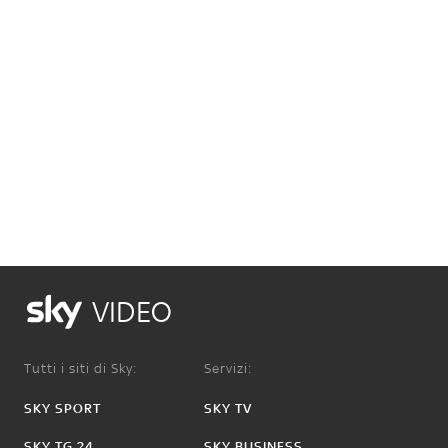
VIDEO
Tutti i siti di Sky:
Servizi:
SKY SPORT
SKY TV
SKY TG 24
SKY BUSINESS