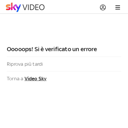
Ooooops! Si è verificato un errore
Riprova più tardi
Torna a
Video Sky