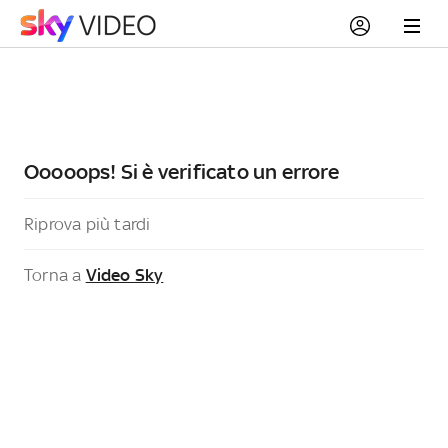
Ooooops! Si è verificato un errore
Riprova più tardi
Torna a
Video Sky