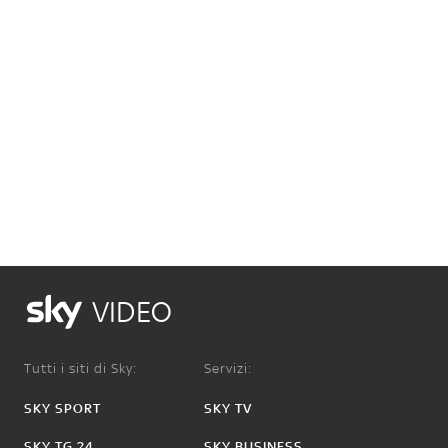
VIDEO
Tutti i siti di Sky:
Servizi:
SKY SPORT
SKY TV
SKY TG 24
SKY BUSINESS