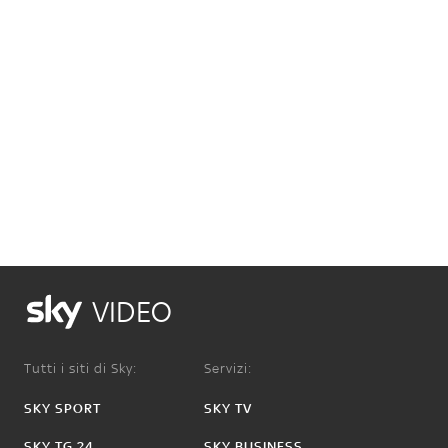
VIDEO
Tutti i siti di Sky:
Servizi:
SKY SPORT
SKY TV
SKY TG 24
SKY BUSINESS