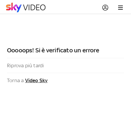
Ooooops! Si è verificato un errore
Riprova più tardi
Torna a
Video Sky