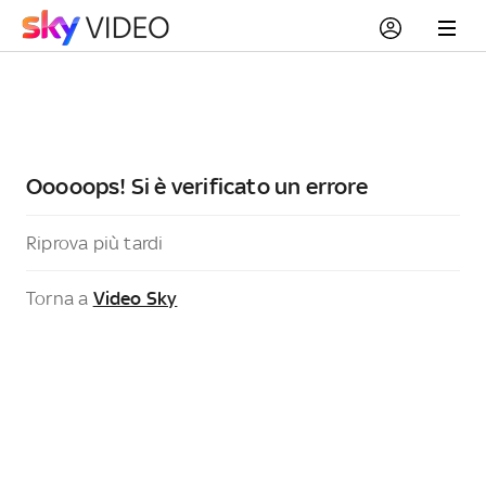
Ooooops! Si è verificato un errore
Riprova più tardi
Torna a
Video Sky