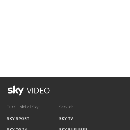
VIDEO
Tutti i siti di Sky:
Servizi:
SKY SPORT
SKY TV
SKY TG 24
SKY BUSINESS