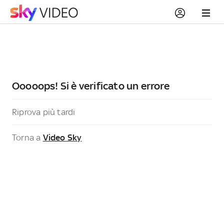
Ooooops! Si è verificato un errore
Riprova più tardi
Torna a
Video Sky