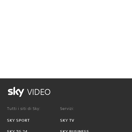
VIDEO
Tutti i siti di Sky:
Servizi:
SKY SPORT
SKY TV
SKY TG 24
SKY BUSINESS