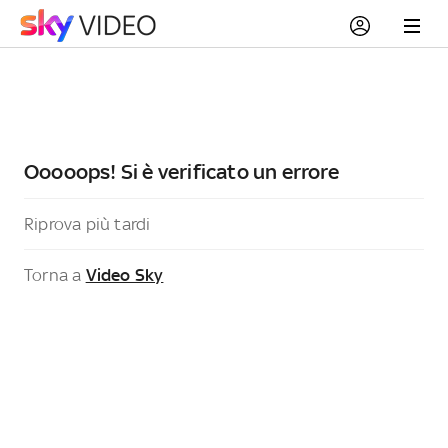
Ooooops! Si è verificato un errore
Riprova più tardi
Torna a
Video Sky