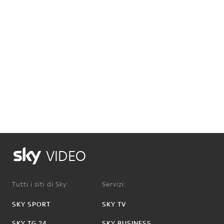
VIDEO
Tutti i siti di Sky:
Servizi:
SKY SPORT
SKY TV
SKY TG 24
SKY BUSINESS