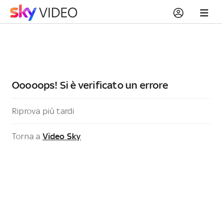
Ooooops! Si è verificato un errore
Riprova più tardi
Torna a
Video Sky