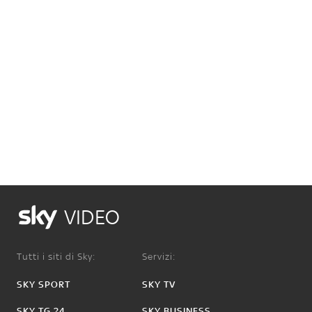
VIDEO
Tutti i siti di Sky:
Servizi:
SKY SPORT
SKY TV
SKY TG 24
SKY BUSINESS