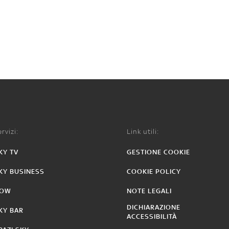
rvizi:
Link utili:
KY TV
GESTIONE COOKIE
KY BUSINESS
COOKIE POLICY
OW
NOTE LEGALI
DICHIARAZIONE
KY BAR
ACCESSIBILITÀ