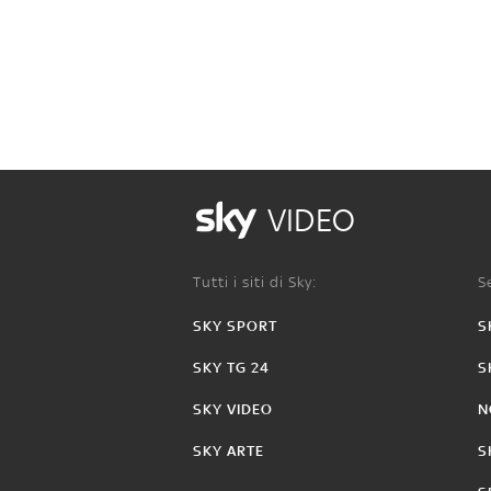
VIDEO
Tutti i siti di Sky:
Se
SKY SPORT
S
SKY TG 24
S
SKY VIDEO
N
SKY ARTE
S