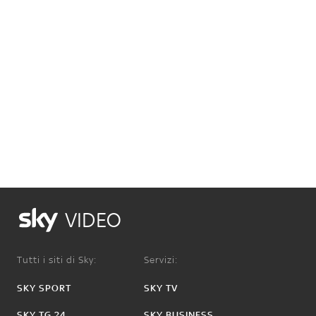
VIDEO
Tutti i siti di Sky:
Servizi:
SKY SPORT
SKY TV
SKY TG 24
SKY BUSINESS