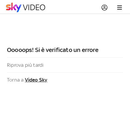
Ooooops! Si è verificato un errore
Riprova più tardi
Torna a
Video Sky