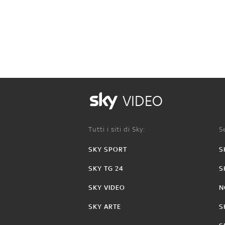
VIDEO
Tutti i siti di Sky:
Se
SKY SPORT
S
SKY TG 24
S
SKY VIDEO
N
SKY ARTE
S