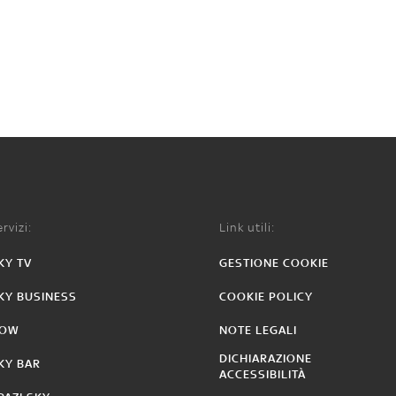
rvizi:
Link utili:
KY TV
GESTIONE COOKIE
KY BUSINESS
COOKIE POLICY
OW
NOTE LEGALI
DICHIARAZIONE
KY BAR
ACCESSIBILITÀ