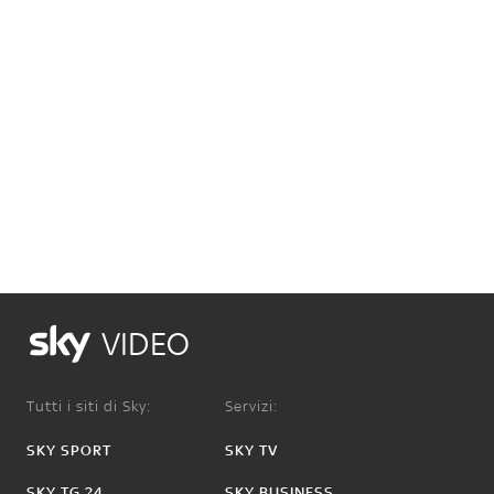
VIDEO
Tutti i siti di Sky:
Servizi:
SKY SPORT
SKY TV
SKY TG 24
SKY BUSINESS