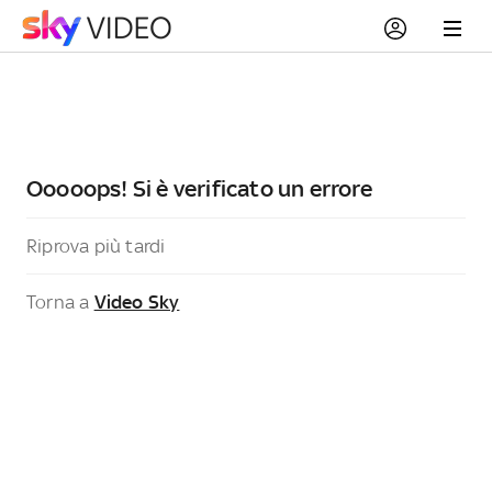
Ooooops! Si è verificato un errore
Riprova più tardi
Torna a
Video Sky