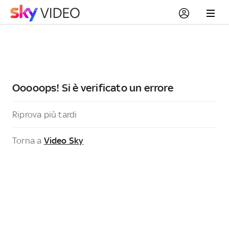
Ooooops! Si è verificato un errore
Riprova più tardi
Torna a
Video Sky