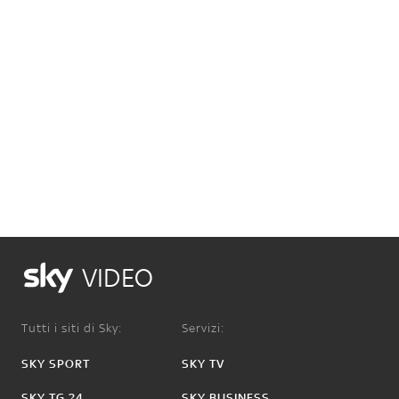
VIDEO
Tutti i siti di Sky:
Servizi:
SKY SPORT
SKY TV
SKY TG 24
SKY BUSINESS