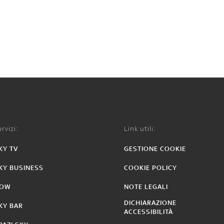
rvizi:
Link utili:
KY TV
GESTIONE COOKIE
KY BUSINESS
COOKIE POLICY
OW
NOTE LEGALI
DICHIARAZIONE
KY BAR
ACCESSIBILITÀ