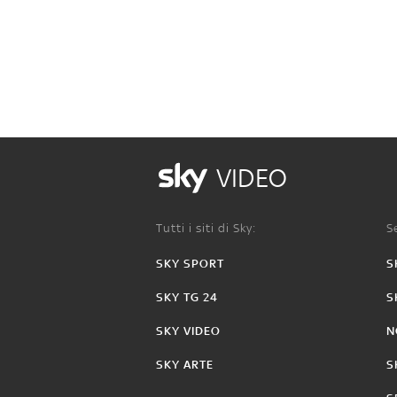
VIDEO
Tutti i siti di Sky:
Se
SKY SPORT
S
SKY TG 24
S
SKY VIDEO
N
SKY ARTE
S